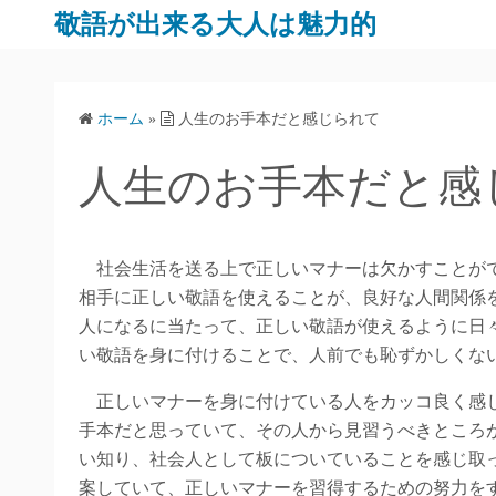
コ
敬語が出来る大人は魅力的
ン
テ
ン
ホーム
»
人生のお手本だと感じられて
ツ
へ
人生のお手本だと感
ス
キ
ッ
社会生活を送る上で正しいマナーは欠かすことがで
プ
相手に正しい敬語を使えることが、良好な人間関係
人になるに当たって、正しい敬語が使えるように日
い敬語を身に付けることで、人前でも恥ずかしくな
正しいマナーを身に付けている人をカッコ良く感じ
手本だと思っていて、その人から見習うべきところ
い知り、社会人として板についていることを感じ取
案していて、正しいマナーを習得するための努力を