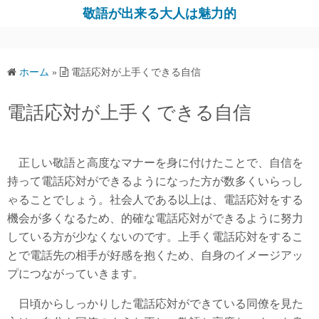
コ
敬語が出来る大人は魅力的
ン
テ
ン
ホーム
»
電話応対が上手くできる自信
ツ
へ
電話応対が上手くできる自信
ス
キ
ッ
正しい敬語と高度なマナーを身に付けたことで、自信を
プ
持って電話応対ができるようになった方が数多くいらっし
ゃることでしょう。社会人である以上は、電話応対をする
機会が多くなるため、的確な電話応対ができるように努力
している方が少なくないのです。上手く電話応対をするこ
とで電話先の相手が好感を抱くため、自身のイメージアッ
プにつながっていきます。
日頃からしっかりした電話応対ができている同僚を見た